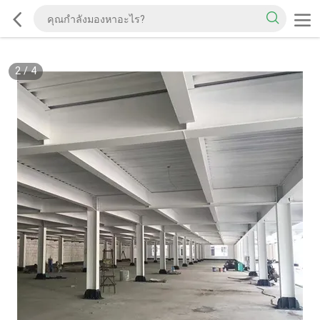
2
/
4