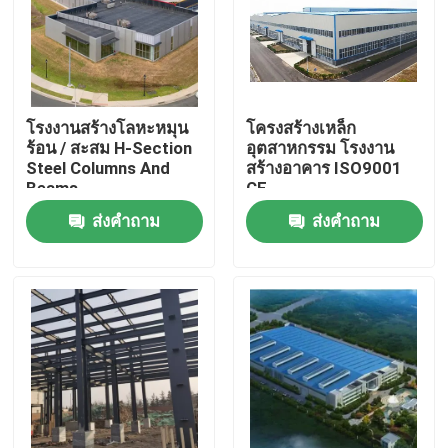
เกี่ยวกับเรา
ทัวร์โรงงาน
โรงงานสร้างโลหะหมุน
โครงสร้างเหล็ก
ร้อน / สะสม H-Section
อุตสาหกรรม โรงงาน
Steel Columns And
สร้างอาคาร ISO9001
ควบคุมคุณภาพ
Beams
CE
ส่งคำถาม
ส่งคำถาม
ขอใบเสนอราคา
โกดังโครงสร้างเหล็ก
การประชุมเชิงปฏิบัติการโครงสร้างเหล็ก
โครงสร้างเหล็กน้ำหนักเบา