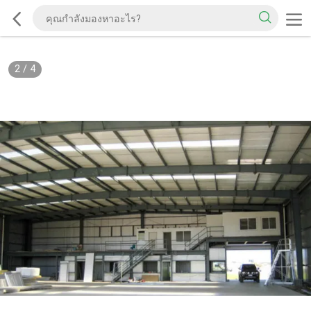
2
/
4