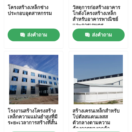
โครงสร้างเหล็กช่าง
วัสดุการก่อสร้างอาคาร
ประกอบอุตสาหกรรม
โกดังโครงสร้างเหล็ก
เกี่ยวกับเรา
สําหรับอาคารพาณิชย์
และการเกษตร
ส่งคำถาม
ส่งคำถาม
ทัวร์โรงงาน
ควบคุมคุณภาพ
ขอใบเสนอราคา
โกดังโครงสร้างเหล็ก
การประชุมเชิงปฏิบัติการโครงสร้างเหล็ก
โรงงานสร้างโครงสร้าง
สร้างเครนเหล็กสําหรับ
เหล็กความแม่นยําสูงที่มี
โปตัลสแตนเลสส
ระยะเวลาการสร้างที่สั้น
ตัวกลางตามความ
ต้องการของลูกค้า
โครงสร้างเหล็กน้ำหนักเบา